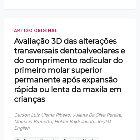
ARTIGO ORIGINAL
Avaliação 3D das alterações
transversais dentoalveolares e
do comprimento radicular do
primeiro molar superior
permanente após expansão
rápida ou lenta da maxila em
crianças
Gerson Luiz Ulema Ribeiro, Juliana Da Silva Pereira,
Maurício Brunetto, Helder Baldi Jacob, Jeryl D.
English