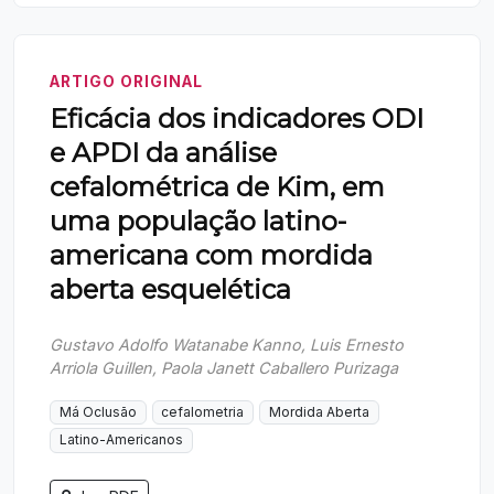
ARTIGO ORIGINAL
Eficácia dos indicadores ODI
e APDI da análise
cefalométrica de Kim, em
uma população latino-
americana com mordida
aberta esquelética
Gustavo Adolfo Watanabe Kanno, Luis Ernesto
Arriola Guillen, Paola Janett Caballero Purizaga
Má Oclusão
cefalometria
Mordida Aberta
Latino-Americanos