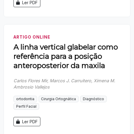
Ler PDF
ARTIGO ONLINE
A linha vertical glabelar como
referência para a posição
anteroposterior da maxila
Carlos Flores Mir, Marcos J. Carruitero, Ximena M.
Ambrosio Vallejos
ortodontia
Cirurgia Ortognática
Diagnóstico
Perfil Facial
Ler PDF