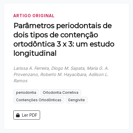
ARTIGO ORIGINAL
Parâmetros periodontais de
dois tipos de contenção
ortodôntica 3 x 3: um estudo
longitudinal
Larissa A. Ferreira, Diogo M. Sapata, Maria G. A.
Provenzano, Roberto M. Hayacibara, Adilson L.
Ramos
periodontia
Ortodontia Corretiva
Contenções Ortodônticas
Gengivite
Ler PDF