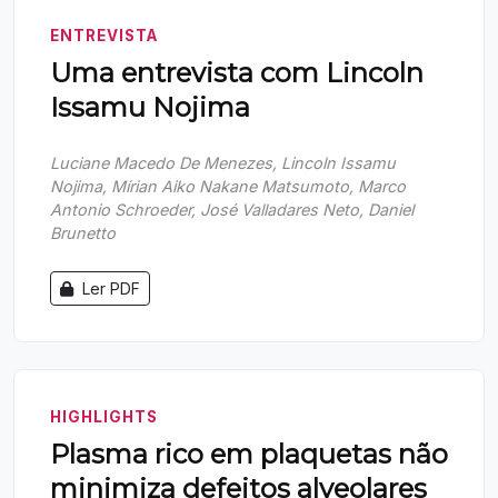
ENTREVISTA
Uma entrevista com Lincoln
Issamu Nojima
Luciane Macedo De Menezes, Lincoln Issamu
Nojima, Mírian Aiko Nakane Matsumoto, Marco
Antonio Schroeder, José Valladares Neto, Daniel
Brunetto
Ler PDF
HIGHLIGHTS
Plasma rico em plaquetas não
minimiza defeitos alveolares