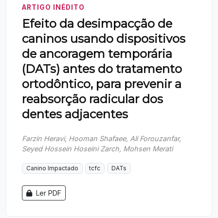
ARTIGO INÉDITO
Efeito da desimpacção de
caninos usando dispositivos
de ancoragem temporária
(DATs) antes do tratamento
ortodôntico, para prevenir a
reabsorção radicular dos
dentes adjacentes
Farzin Heravi, Hooman Shafaee, Ali Forouzanfar,
Seyed Hossein Hoseini Zarch, Mohsen Merati
Canino Impactado
tcfc
DATs
Ler PDF