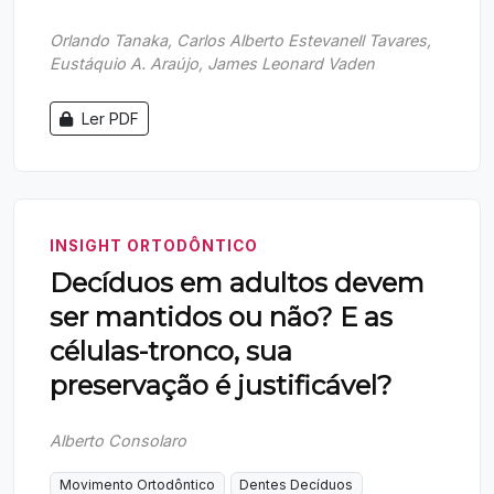
Orlando Tanaka, Carlos Alberto Estevanell Tavares,
Eustáquio A. Araújo, James Leonard Vaden
Ler PDF
INSIGHT ORTODÔNTICO
Decíduos em adultos devem
ser mantidos ou não? E as
células-tronco, sua
preservação é justificável?
Alberto Consolaro
Movimento Ortodôntico
Dentes Decíduos