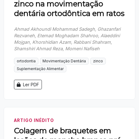
zinco na movimentação
dentária ortodôntica em ratos
Ahmad Akhoundi Mohammad Sadegh, Ghazanfari
Rezvaneh, Etemad Moghadam Shahroo, Alaeddini
Mojgan, Khorshidian Azam, Rabbani Shahram,
Shamshiri Ahmad Reza, Momeni Nafiseh
ortodontia
Movimentação Dentária
zinco
Suplementação Alimentar
Ler PDF
ARTIGO INÉDITO
Colagem de braquetes em