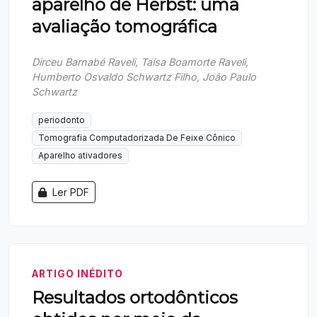
aparelho de Herbst: uma
avaliação tomográfica
Dirceu Barnabé Raveli, Taísa Boamorte Raveli,
Humberto Osvaldo Schwartz Filho, João Paulo
Schwartz
periodonto
Tomografia Computadorizada De Feixe Cônico
Aparelho ativadores
Ler PDF
ARTIGO INÉDITO
Resultados ortodônticos