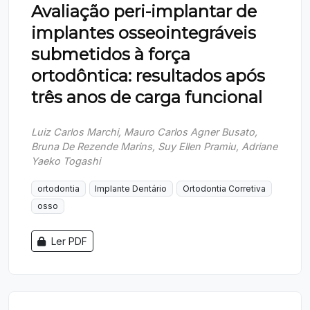
Avaliação peri-implantar de
implantes osseointegráveis
submetidos à força
ortodôntica: resultados após
três anos de carga funcional
Luiz Carlos Marchi, Mauro Carlos Agner Busato,
Bruna De Rezende Marins, Suy Ellen Pramiu, Adriane
Yaeko Togashi
ortodontia
Implante Dentário
Ortodontia Corretiva
osso
Ler PDF