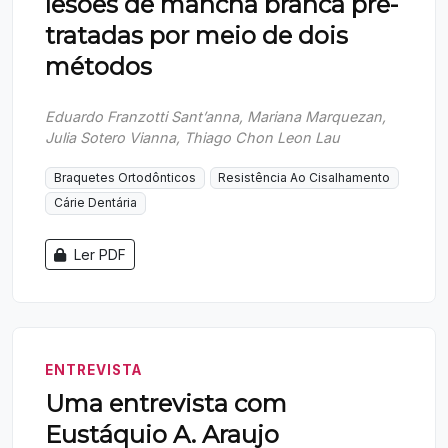
lesões de mancha branca pré-
tratadas por meio de dois
métodos
Eduardo Franzotti Sant’anna, Mariana Marquezan,
Julia Sotero Vianna, Thiago Chon Leon Lau
Braquetes Ortodônticos
Resistência Ao Cisalhamento
Cárie Dentária
Ler PDF
ENTREVISTA
Uma entrevista com
Eustáquio A. Araujo