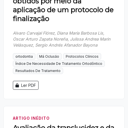
obtidos por meio da
aplicação de um protocolo de
finalização
Alvaro Carvajal Flórez, Diana María Barbosa Lis,
Oscar Arturo Zapata Noreña, Julissa Andrea Marin
Velásquez, Sergio Andrés Afanador Bayona
ortodontia
Má Oclusão
Protocolos Clínicos
Índice De Necessidade De Tratamento Ortodôntico
Resultados De Tratamento
Ler PDF
ARTIGO INÉDITO
Avaliação da translucidez e da