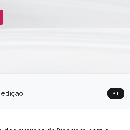
 edição
PT