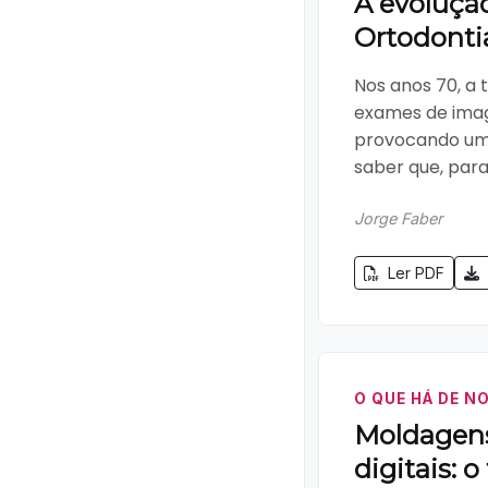
A evoluçã
Ortodonti
Nos anos 70, a 
exames de imag
provocando uma
saber que, para 
Jorge Faber
Ler PDF
O QUE HÁ DE 
Moldagens
digitais: 