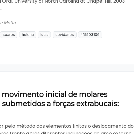
 Oral, University of North Carolina at Chapel Hill, 2003.
.
de Motta
soares
helena
lucia
cevidanes
415503106
o movimento inicial de molares
 submetidos a forças extrabucais:
sar pelo método dos elementos finitos o deslocamento do
res frente a três diferentes inclinações do arco externo