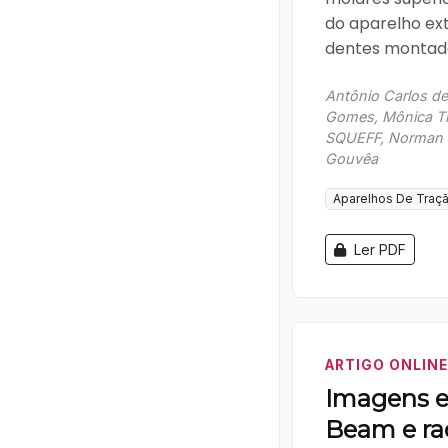
do aparelho ext
dentes montad
Antônio Carlos de
Gomes, Mônica Tir
SQUEFF, Norman 
Gouvêa
Aparelhos De Traçã
Ler PDF
ARTIGO ONLINE
Imagens e
Beam e rad