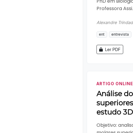
PhD em Biologia
Professora Assi..
Alexandre Trinda
ent
entrevista
Ler PDF
ARTIGO ONLINE
Análise d
superiores
estudo 3D
Objetivo: anali
molares superio