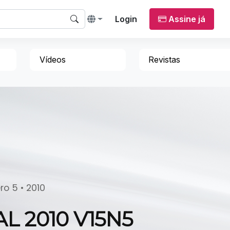
Login
Assine já
Vídeos
Revistas
o 5 • 2010
L 2010 V15N5