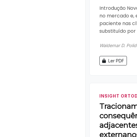
Introdução Nova
no mercado e, 
paciente nas c
substituído por
Waldemar D. Polid
Ler PDF
INSIGHT ORTO
Tracionam
consequên
adjacentes
externano