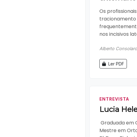
Os profissionai
tracionamento 
frequentemente
nos incisivos late
Alberto Consolar
Ler PDF
ENTREVISTA
Lucia Hel
 Graduada em O
Mestre em Orto