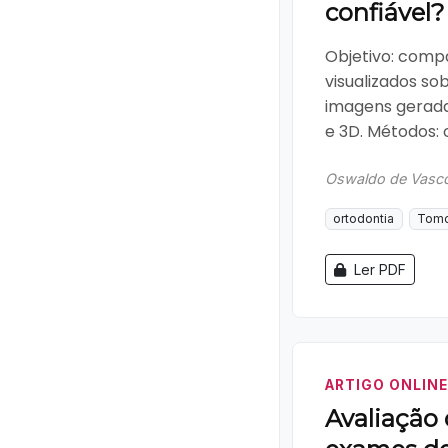
confiável?
Objetivo: compa
visualizados so
imagens gerad
e 3D. Métodos: 
Oswaldo de Vasco
ortodontia
Tomo
Ler PDF
ARTIGO ONLINE
Avaliação 