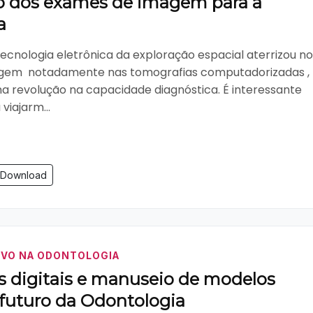
o dos exames de imagem para a
a
tecnologia eletrônica da exploração espacial aterrizou n
em  notadamente nas tomografias computadorizadas ,
 revolução na capacidade diagnóstica. É interessante
viajarm...
Download
NOVO NA ODONTOLOGIA
 digitais e manuseio de modelos
o futuro da Odontologia