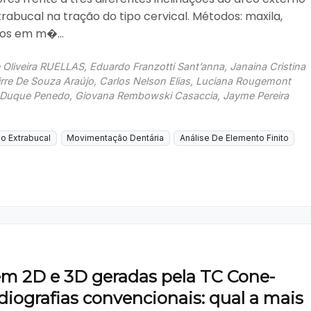
rabucal na tração do tipo cervical. Métodos: maxila,
os em m�...
 Oliveira RUELLAS, Eduardo Franzotti Sant’anna, Janaina Cristina
re De Souza Araújo, Carlos Nelson Elias, Luciana Rougemont
Duque Penedo, Giovana Rembowski Casaccia, Jayme Pereira
o Extrabucal
Movimentação Dentária
Análise De Elemento Finito
m 2D e 3D geradas pela TC Cone-
iografias convencionais: qual a mais