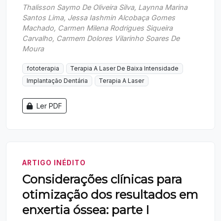
Thalisson Saymo De Oliveira Silva, Laynna Marina
Santos Lima, Jessa Iashmin Alcobaça Gomes
Machado, Carmen Milena Rodrigues Siqueira
Carvalho, Carmem Dolores Vilarinho Soares De
Moura
fototerapia
Terapia A Laser De Baixa Intensidade
Implantação Dentária
Terapia A Laser
Ler PDF
ARTIGO INÉDITO
Considerações clínicas para
otimização dos resultados em
enxertia óssea: parte I