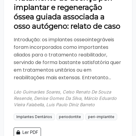
implantar e regeneração
óssea guiada associada a
osso autógeno: relato de caso
Introdução: os implantes osseointegráveis
foram incorporados como importantes
aliados para o tratamento reabilitador,
servindo de forma bastante satisfatória quer
em tratamentos unitários ou em
reabilitações mais extensas. Entretanto...
Léo Guimarães Soares, Celso Renato De Souza
Resende, Denise Gomes Da Silva, Márcio Eduardo
Vieira Falabella, Luis Paulo Diniz Barreto
Implantes Dentários
periodontite
peri-implantite
Ler PDF