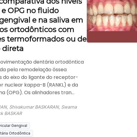
comparativa dos níveis
e OPG no fluido
 gengival e na saliva em
os ortodônticos com
es termoformados ou de
 direta
movimentação dentária ortodôntica
da pela remodelação óssea
s do eixo do ligante do receptor-
tor nuclear kappa-B (RANKL) e da
a (OPG). Os alinhadores tran...
AN, Shivakumar BASKARAN, Swarna
ck BASKAR
vicular Gengival
ária Ortodôntica