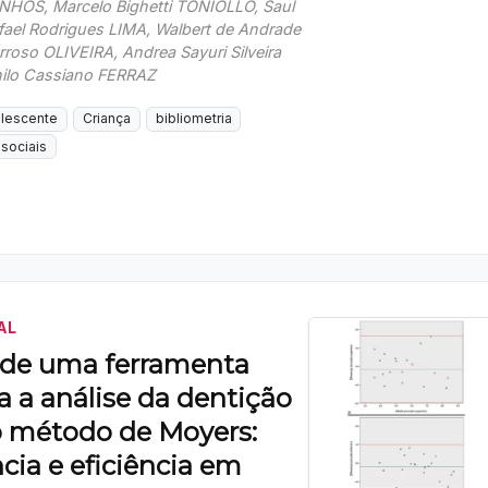
NHOS, Marcelo Bighetti TONIOLLO, Saul
fael Rodrigues LIMA, Walbert de Andrade
rroso OLIVEIRA, Andrea Sayuri Silveira
ilo Cassiano FERRAZ
lescente
Criança
bibliometria
sociais
AL
 de uma ferramenta
ra a análise da dentição
o método de Moyers:
cia e eficiência em