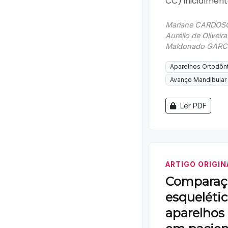
CC) inicialment
Mariane CARDOSO
Aurélio de Olivei
Maldonado GARCI
Aparelhos Ortodôn
Avanço Mandibular
Ler PDF
ARTIGO ORIGIN
Comparaçã
esquelétic
aparelhos