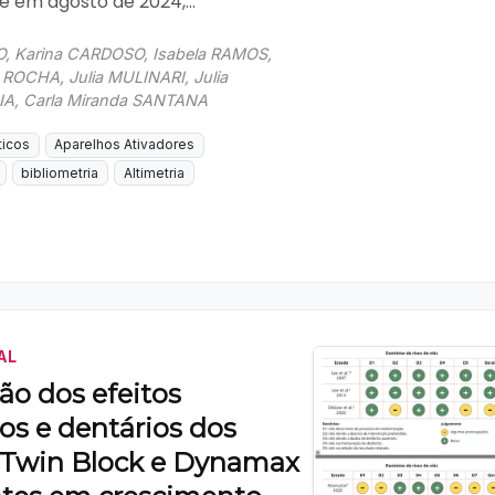
e em agosto de 2024,...
, Karina CARDOSO, Isabela RAMOS,
ra ROCHA, Julia MULINARI, Julia
A, Carla Miranda SANTANA
ticos
Aparelhos Ativadores
bibliometria
Altimetria
AL
o dos efeitos
os e dentários dos
 Twin Block e Dynamax