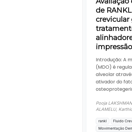
Avaliação 
de RANKL 
crevicular
tratament
alinhador
impressão
Introdução: A 
(MDO) é regula
alveolar atravé
ativador do fa
osteoprotegerin
Pooja LAKSHMAN
ALAMELU, Karthi
rankl
Fluido Cre
Movimentação Dent