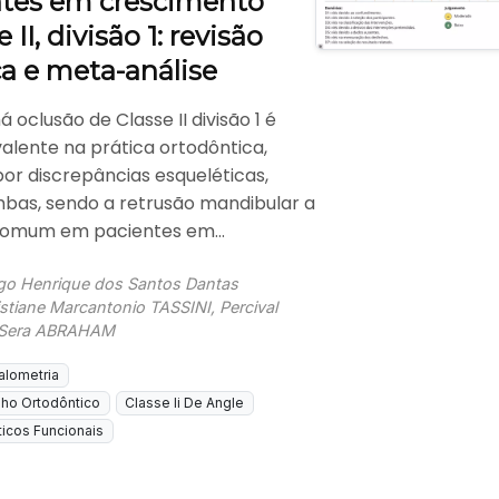
tes em crescimento
II, divisão 1: revisão
a e meta-análise
 oclusão de Classe II divisão 1 é
alente na prática ortodôntica,
or discrepâncias esqueléticas,
mbas, sendo a retrusão mandibular a
 comum em pacientes em...
ugo Henrique dos Santos Dantas
tiane Marcantonio TASSINI, Percival
 Sera ABRAHAM
alometria
ho Ortodôntico
Classe Ii De Angle
icos Funcionais