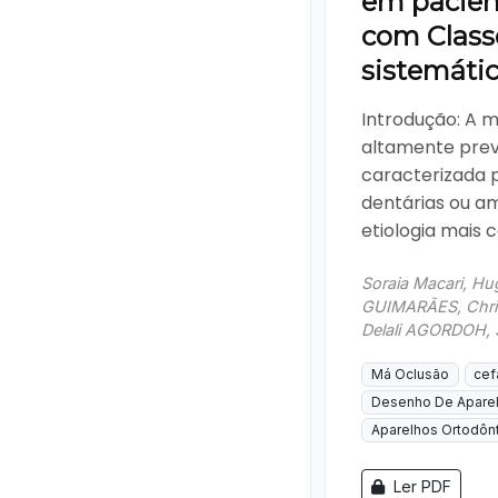
em pacien
com Classe 
sistemátic
Introdução: A má
altamente prev
caracterizada p
dentárias ou a
etiologia mais
Soraia Macari, H
GUIMARÃES, Chris
Delali AGORDOH,
Má Oclusão
cef
Desenho De Aparel
Aparelhos Ortodônt
Ler PDF