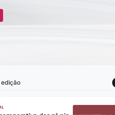
 edição
AL