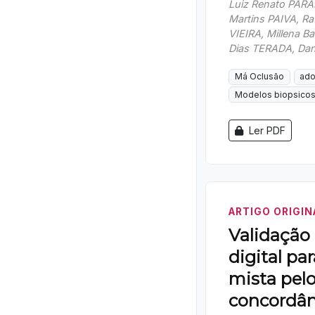
Luiz Renato PARA
Martins PAIVA, Ra
VIEIRA, Millena Ba
Dias TERADA, Dan
Má Oclusão
ado
Modelos biopsicos
Ler PDF
ARTIGO ORIGIN
Validação
digital pa
mista pel
concordân