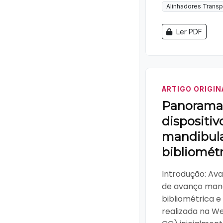
Alinhadores Trans
Ler PDF
ARTIGO ORIGIN
Panorama 
dispositiv
mandibula
bibliométr
Introdução: Ava
de avanço mand
bibliométrica e
realizada na W