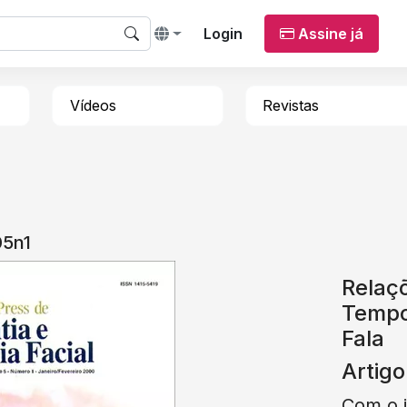
Login
Assine já
Vídeos
Revistas
05n1
Relaç
Tempo
Fala
Artigo
Com o i