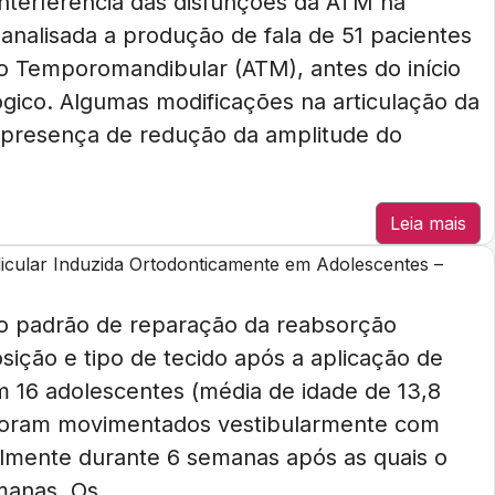
 interferência das disfunções da ATM na
i analisada a produção de fala de 51 pacientes
ão Temporomandibular (ATM), antes do início
gico. Algumas modificações na articulação da
 a presença de redução da amplitude do
Leia mais
cular Induzida Ortodonticamente em Adolescentes –
r o padrão de reparação da reabsorção
sição e tipo de tecido após a aplicação de
 16 adolescentes (média de idade de 13,8
s foram movimentados vestibularmente com
lmente durante 6 semanas após as quais o
manas. Os...