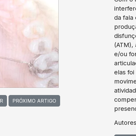
interfe
da fala
produçã
disfunç
(ATM), 
e/ou fo
articul
elas fo
movime
ativida
compen
R
PRÓXIMO ARTIGO
presenç
Autore