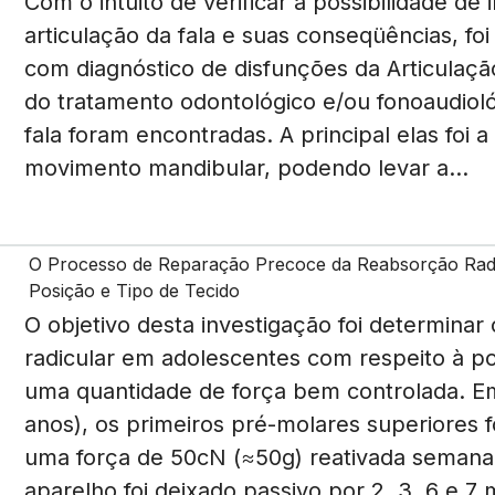
Com o intuito de verificar a possibilidade de
articulação da fala e suas conseqüências, fo
com diagnóstico de disfunções da Articulaç
do tratamento odontológico e/ou fonoaudioló
fala foram encontradas. A principal elas foi
movimento mandibular, podendo levar a...
O Processo de Reparação Precoce da Reabsorção Radi
Posição e Tipo de Tecido
O objetivo desta investigação foi determina
radicular em adolescentes com respeito à po
uma quantidade de força bem controlada. Em
anos), os primeiros pré-molares superiore
uma força de 50cN (≈50g) reativada semana
aparelho foi deixado passivo por 2, 3, 6 e 7 