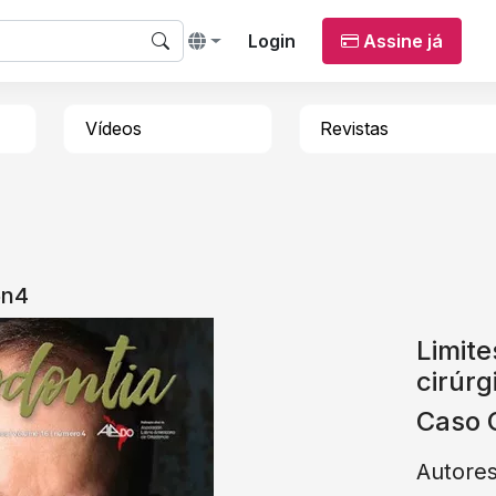
Login
Assine já
Vídeos
Revistas
6n4
Limit
cirúrg
Caso C
Autores