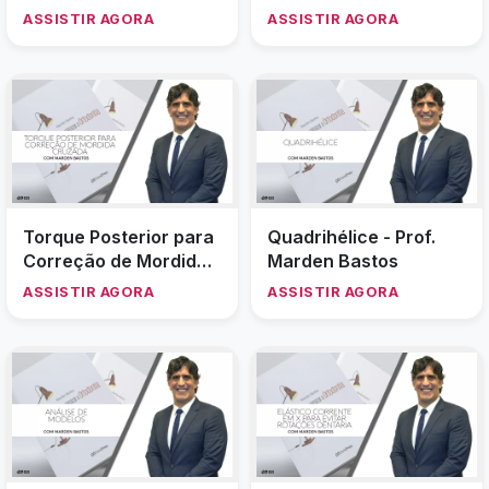
Dicas de Instalação do
Ophis - Prof. Marden
APM
Bastos
ASSISTIR AGORA
ASSISTIR AGORA
Elástico em Cadeia -
Instalação de MPO
Prof. Marden Bastos
para Intrusão Inferior
ASSISTIR AGORA
ASSISTIR AGORA