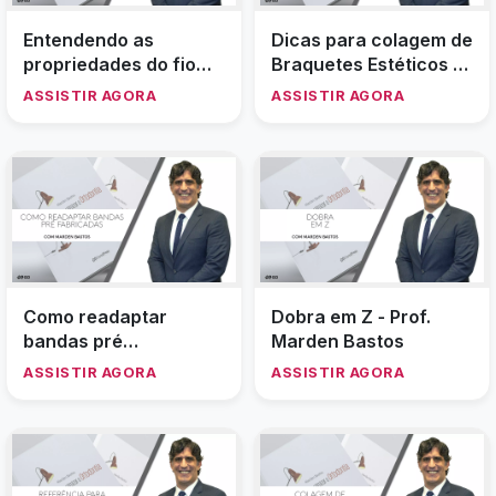
DICA de UTILIZAÇÃO
Dica de Colagem com
do ELÁSTICO em
Transbond Supreme
CADEIA em
LV
ASSISTIR AGORA
ASSISTIR AGORA
BRÁQUETES
ESTÉTICOS
Dica de Separação de
Dica como cortar
Dentes Posteriores
excesso de fio
com Mola Separadora
retangular sem soltar
ASSISTIR AGORA
ASSISTIR AGORA
o tubo do segundo
molar