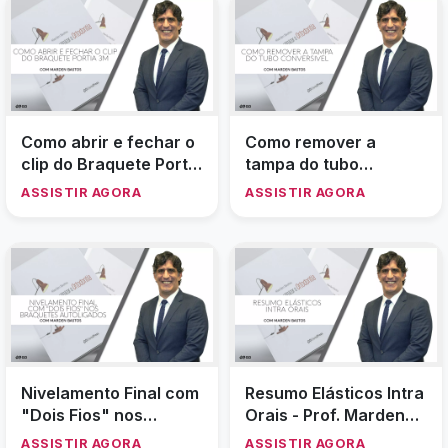
MPO
DICA CONFECÇÃO DE
DICA RECOLAGEM DE
BANDAS DE PRÉ
BRÁQUETE ESTÉTICO
MOLARES
SAFIRA
ASSISTIR AGORA
ASSISTIR AGORA
DicaRetirada de
Retirada do Excesso