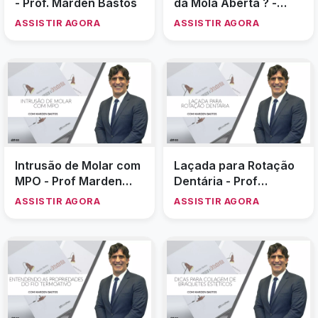
Dica de Instalação do
Dica de Conjugado
Arco C.U/C.D
Estético (Bráquetes
Estéticos)
ASSISTIR AGORA
ASSISTIR AGORA
Dobra no Arco Inferior
Dica de Amarrilho em
com Efeito de Mola
X para Evitar Rotações
Aberta
ASSISTIR AGORA
ASSISTIR AGORA