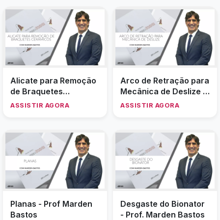
3M - Prof. Marden
conversivel - Prof.
ASSISTIR AGORA
ASSISTIR AGORA
Bastos
Marden Bastos
Nivelamento Final com
Resumo Elásticos Intra
"Dois Fios" nos
Orais - Prof. Marden
Braquetes Autoligados
Bastos
ASSISTIR AGORA
ASSISTIR AGORA
- Prof. Marden Bastos