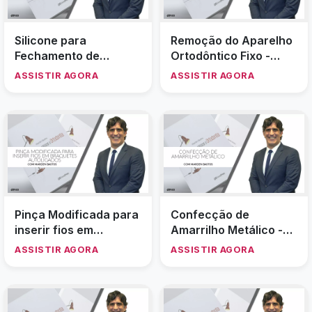
Como readaptar
Dobra em Z - Prof.
bandas pré
Marden Bastos
fabricadasas - Prof.
ASSISTIR AGORA
ASSISTIR AGORA
Marden Bastos
Referência para
Colagem de
Instalação do MPO -
Contenção Inferior -
Prof Marden Bastos
Prof. Marden Bastos
ASSISTIR AGORA
ASSISTIR AGORA