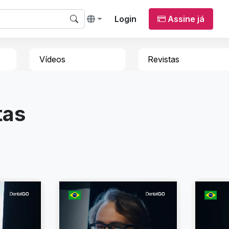
Login
Assine já
Vídeos
Revistas
tas