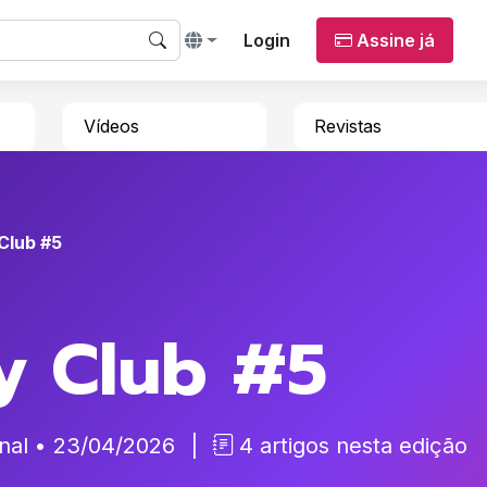
Login
Assine já
Vídeos
Revistas
Club #5
y Club #5
anal • 23/04/2026
|
4
artigos nesta edição