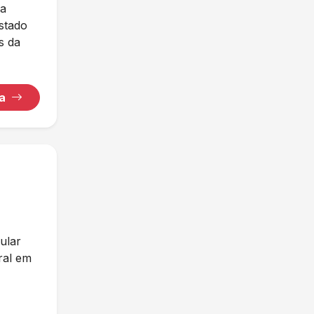
ia
istado
s da
ha
ular
ral em
o