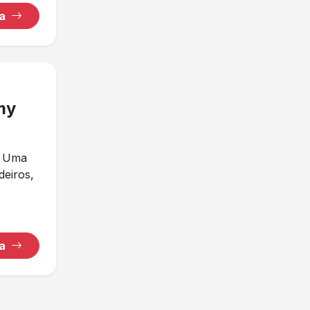
ha
my
" Uma
deiros,
ha