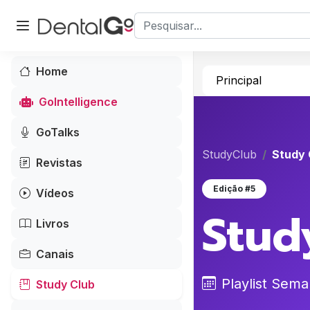
Home
Principal
GoIntelligence
GoTalks
StudyClub
Study 
Revistas
Edição #5
Vídeos
Stud
Livros
Canais
Playlist Sem
Study Club