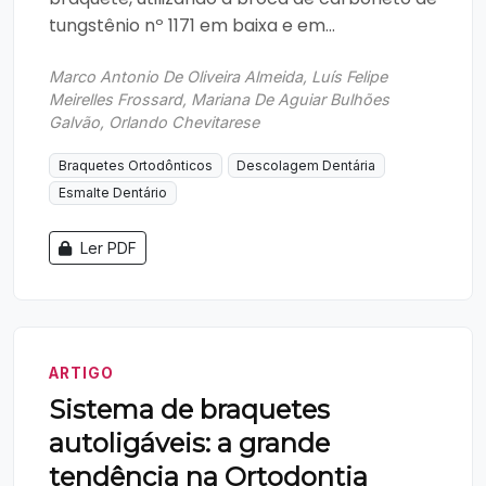
tungstênio nº 1171 em baixa e em...
Marco Antonio De Oliveira Almeida, Luís Felipe
Meirelles Frossard, Mariana De Aguiar Bulhões
Galvão, Orlando Chevitarese
Braquetes Ortodônticos
Descolagem Dentária
Esmalte Dentário
Ler PDF
ARTIGO
Sistema de braquetes
autoligáveis: a grande
tendência na Ortodontia