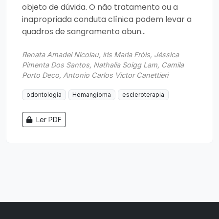
objeto de dúvida. O não tratamento ou a
inapropriada conduta clínica podem levar a
quadros de sangramento abun...
Renata Amadei Nicolau, íris Maria Fróis, Jéssica
Pimenta Dos Santos, Nathalia Soigg Lam, Camila
Porto Deco, Antonio Carlos Victor Canettieri
odontologia
Hemangioma
escleroterapia
Ler PDF