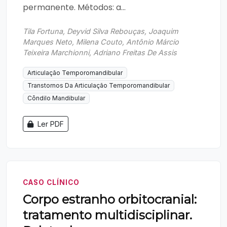
permanente. Métodos: a...
Tila Fortuna, Deyvid Silva Rebouças, Joaquim
Marques Neto, Milena Couto, Antônio Márcio
Teixeira Marchionni, Adriano Freitas De Assis
Articulação Temporomandibular
Transtornos Da Articulação Temporomandibular
Côndilo Mandibular
Ler PDF
CASO CLÍNICO
Corpo estranho orbitocranial:
tratamento multidisciplinar.