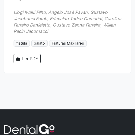
Liogi Iwaki Filho, Angelo José Pavan, Gustavo
Jacobucci Farah, Edevaldo Tadeu Camarini, Carolina
Ferrairo Danieletto, Gustavo Zanna Ferreira, Willian
Pecin Jacomacci
fistula
palato
Fraturas Maxilares
Ler PDF