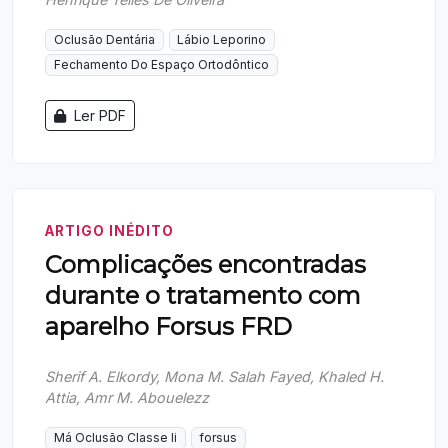
Oclusão Dentária
Lábio Leporino
Fechamento Do Espaço Ortodôntico
Ler PDF
ARTIGO INÉDITO
Complicações encontradas
durante o tratamento com
aparelho Forsus FRD
Sherif A. Elkordy, Mona M. Salah Fayed, Khaled H.
Attia, Amr M. Abouelezz
Má Oclusão Classe Ii
forsus