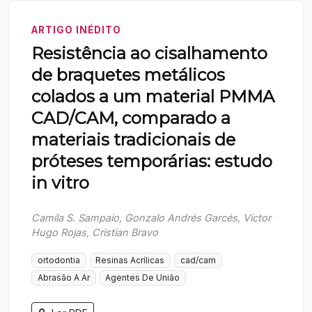
ARTIGO INÉDITO
Resistência ao cisalhamento
de braquetes metálicos
colados a um material PMMA
CAD/CAM, comparado a
materiais tradicionais de
próteses temporárias: estudo
in vitro
Camila S. Sampaio, Gonzalo Andrés Garcés, Victor
Hugo Rojas, Cristian Bravo
ortodontia
Resinas Acrílicas
cad/cam
Abrasão A Ar
Agentes De União