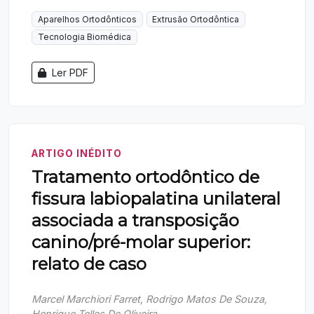
Aparelhos Ortodônticos
Extrusão Ortodôntica
Tecnologia Biomédica
Ler PDF
ARTIGO INÉDITO
Tratamento ortodôntico de
fissura labiopalatina unilateral
associada a transposição
canino/pré-molar superior:
relato de caso
Marcel Marchiori Farret, Rodrigo Matos De Souza,
Henrique Telles De Oliveira