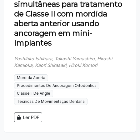
simultâneas para tratamento
de Classe II com mordida
aberta anterior usando
ancoragem em mini-
implantes
Yoshihito Ishihara, Takashi Yamashiro, Hiroshi
Kamioka, Kaori Shirasaki, Hiroki Komori
Mordida Aberta
Procedimentos De Ancoragem Ortodôntica
Classe Ii De Angle
Técnicas De Movimentação Dentária
Ler PDF