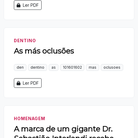
Ler PDF
DENTINO
As más oclusões
den
dentino
as
101601602
mas
oclusoes
Ler PDF
HOMENAGEM
A marca de um gigante Dr.