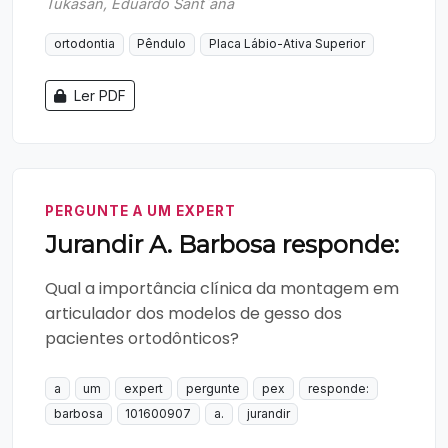
Tukasan, Eduardo Sant`ana
ortodontia
Pêndulo
Placa Lábio-Ativa Superior
Ler PDF
PERGUNTE A UM EXPERT
Jurandir A. Barbosa responde:
Qual a importância clínica da montagem em
articulador dos modelos de gesso dos
pacientes ortodônticos?
a
um
expert
pergunte
pex
responde:
barbosa
101600907
a.
jurandir