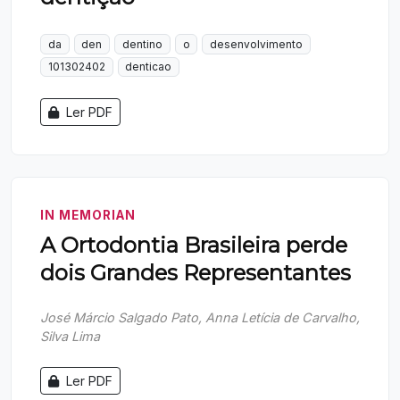
da
den
dentino
o
desenvolvimento
101302402
denticao
Ler PDF
IN MEMORIAN
A Ortodontia Brasileira perde
dois Grandes Representantes
José Márcio Salgado Pato, Anna Letícia de Carvalho,
Silva Lima
Ler PDF