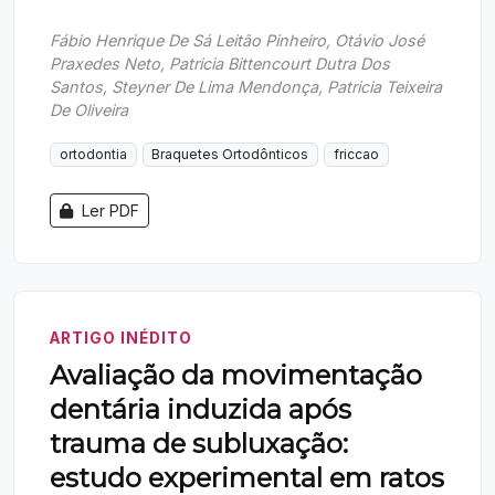
Fábio Henrique De Sá Leitão Pinheiro, Otávio José
Praxedes Neto, Patricia Bittencourt Dutra Dos
Santos, Steyner De Lima Mendonça, Patricia Teixeira
De Oliveira
ortodontia
Braquetes Ortodônticos
friccao
Ler PDF
ARTIGO INÉDITO
Avaliação da movimentação
dentária induzida após
trauma de subluxação:
estudo experimental em ratos