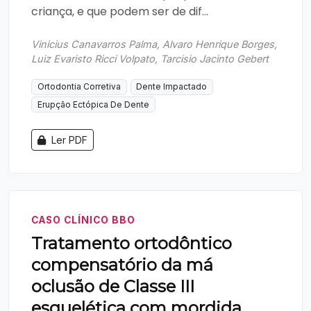
criança, e que podem ser de dif...
Vinicius Canavarros Palma, Alvaro Henrique Borges,
Luiz Evaristo Ricci Volpato, Tarcisio Jacinto Gebert
Ortodontia Corretiva
Dente Impactado
Erupção Ectópica De Dente
Ler PDF
CASO CLÍNICO BBO
Tratamento ortodôntico
compensatório da má
oclusão de Classe III
esquelética com mordida