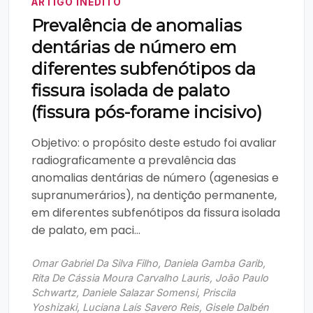
ARTIGO INÉDITO
Prevalência de anomalias
dentárias de número em
diferentes subfenótipos da
fissura isolada de palato
(fissura pós-forame incisivo)
Objetivo: o propósito deste estudo foi avaliar
radiograficamente a prevalência das
anomalias dentárias de número (agenesias e
supranumerários), na dentição permanente,
em diferentes subfenótipos da fissura isolada
de palato, em paci...
Omar Gabriel Da Silva Filho, Daniela Gamba Garib,
Rita De Cássia Moura Carvalho Lauris, João Paulo
Schwartz, Daniele Salazar Somensi, Priscila
Yoshizaki, Luciana Laís Savero Reis, Gisele Dalbén