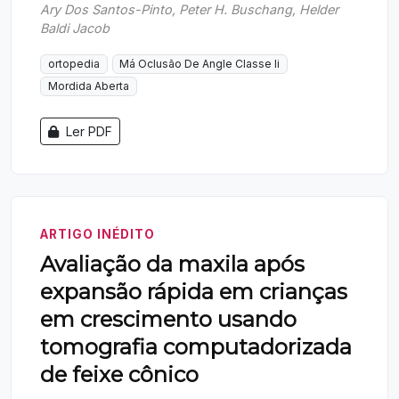
Ary Dos Santos-Pinto, Peter H. Buschang, Helder
Baldi Jacob
ortopedia
Má Oclusão De Angle Classe Ii
Mordida Aberta
Ler PDF
ARTIGO INÉDITO
Avaliação da maxila após
expansão rápida em crianças
em crescimento usando
tomografia computadorizada
de feixe cônico