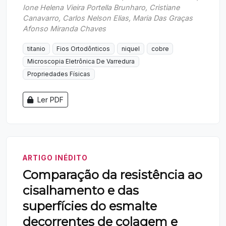
Ione Helena Vieira Portella Brunharo, Cristiane
Canavarro, Carlos Nelson Elias, Maria Das Graças
Afonso Miranda Chaves
titanio
Fios Ortodônticos
niquel
cobre
Microscopia Eletrônica De Varredura
Propriedades Físicas
Ler PDF
ARTIGO INÉDITO
Comparação da resistência ao
cisalhamento e das
superfícies do esmalte
decorrentes de colagem e