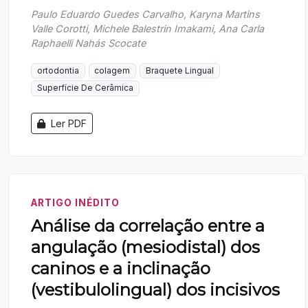
Paulo Eduardo Guedes Carvalho, Karyna Martins
Valle Corotti, Michele Balestrin Imakami, Ana Carla
Raphaelli Nahás Scocate
ortodontia
colagem
Braquete Lingual
Superfície De Cerâmica
Ler PDF
ARTIGO INÉDITO
Análise da correlação entre a
angulação (mesiodistal) dos
caninos e a inclinação
(vestibulolingual) dos incisivos