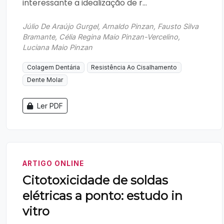
interessante a idealização de r...
Júlio De Araújo Gurgel, Arnaldo Pinzan, Fausto Silva
Bramante, Célia Regina Maio Pinzan-Vercelino,
Luciana Maio Pinzan
Colagem Dentária
Resistência Ao Cisalhamento
Dente Molar
Ler PDF
ARTIGO ONLINE
Citotoxicidade de soldas
elétricas a ponto: estudo in
vitro