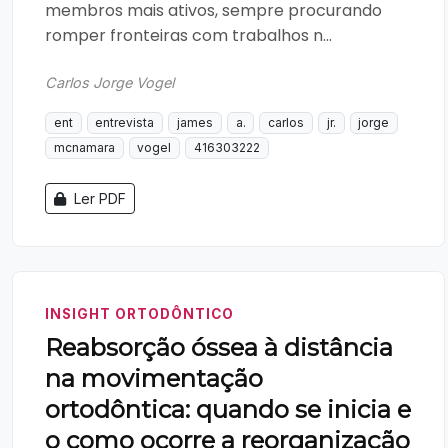
membros mais ativos, sempre procurando
romper fronteiras com trabalhos n...
Carlos Jorge Vogel
ent
entrevista
james
a.
carlos
jr.
jorge
mcnamara
vogel
416303222
Ler PDF
INSIGHT ORTODÔNTICO
Reabsorção óssea à distância
na movimentação
ortodôntica: quando se inicia e
o como ocorre a reorganização