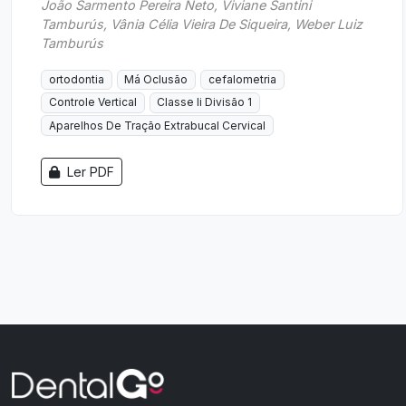
João Sarmento Pereira Neto, Viviane Santini
Tamburús, Vânia Célia Vieira De Siqueira, Weber Luiz
Tamburús
ortodontia
Má Oclusão
cefalometria
Controle Vertical
Classe Ii Divisão 1
Aparelhos De Tração Extrabucal Cervical
Ler PDF