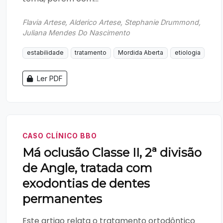
Flavia Artese, Alderico Artese, Stephanie Drummond,
Juliana Mendes Do Nascimento
estabilidade
tratamento
Mordida Aberta
etiologia
Ler PDF
CASO CLÍNICO BBO
Má oclusão Classe II, 2ª divisão
de Angle, tratada com
exodontias de dentes
permanentes
Este artigo relata o tratamento ortodôntico