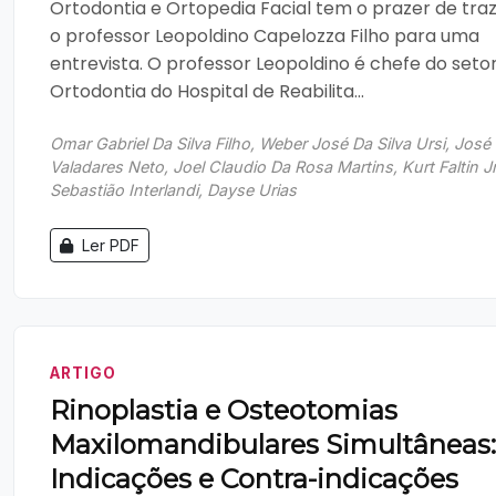
Ortodontia e Ortopedia Facial tem o prazer de tra
o professor Leopoldino Capelozza Filho para uma
entrevista. O professor Leopoldino é chefe do seto
Ortodontia do Hospital de Reabilita...
Omar Gabriel Da Silva Filho, Weber José Da Silva Ursi, José
Valadares Neto, Joel Claudio Da Rosa Martins, Kurt Faltin Jr
Sebastião Interlandi, Dayse Urias
Ler PDF
ARTIGO
Rinoplastia e Osteotomias
Maxilomandibulares Simultâneas:
Indicações e Contra-indicações