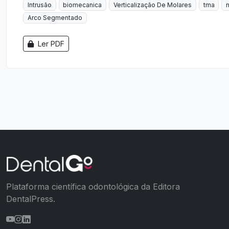
Intrusão
biomecanica
Verticalização De Molares
tma
n
Arco Segmentado
Ler PDF
Plataforma científica odontológica da Editora
DentalPress.