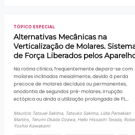
TÓPICO ESPECIAL
Alternativas Mecânicas na
Verticalização de Molares. Sistem
de Força Liberados pelos Aparelh
Na rotina clínica, freqüentemente depara-se com
molares inclinados mesialmente, devido à perda
precoce de molares decíduos ou permanentes,
anodontia de segundos pré-molares, irrupção
ectópica ou ainda a utilização prolongada de PL...
Maurício Tatsuei Sakima, Tatsuko Sakima, Lídia Parsekian
Martins, Terumi Okada Ozawa, Helio Hissashi Terada, Robe
Yoshio Kawakami