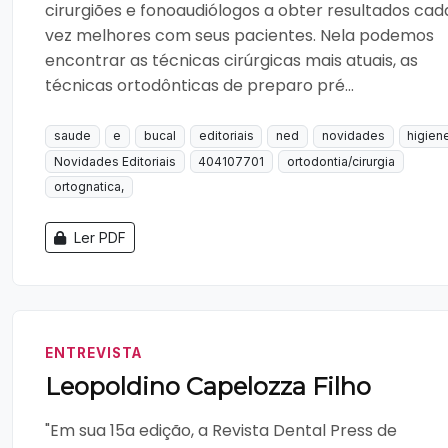
cirurgiões e fonoaudiólogos a obter resultados cad
vez melhores com seus pacientes. Nela podemos
encontrar as técnicas cirúrgicas mais atuais, as
técnicas ortodônticas de preparo pré...
saude
e
bucal
editoriais
ned
novidades
higien
Novidades Editoriais
404107701
ortodontia/cirurgia
ortognatica,
Ler PDF
ENTREVISTA
Leopoldino Capelozza Filho
"Em sua 15a edição, a Revista Dental Press de