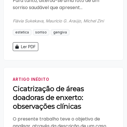
Para tanto, alterou-se uma foto de um
sorriso saudável que apresent...
Flávia Sukekava, Mauricio G. Araújo, Michel Zini
estetica
sorriso
gengiva
Ler PDF
ARTIGO INÉDITO
Cicatrização de áreas
doadoras de enxerto:
observações clínicas
O presente trabalho teve o objetivo de
analisar, através da descrição de um caso