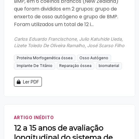
BMP, em 6 coelhos brancos (New Zealand)
que foram divididos em 2 grupos: grupo de
enxerto de osso autógeno e grupo de BMP.
Foram utilizados um total de 12 i...
Carlos Eduardo Francischone, Julio Katuhide Ueda,
Lizete Toledo De Oliveira Ramalho, José Scarso Filho
Proteína Morfogenética óssea
Osso Autógeno
Implante De Titânio
Reparação óssea
biomaterial
Ler PDF
ARTIGO INÉDITO
12 a 15 anos de avaliação
longitudinal do sistema de