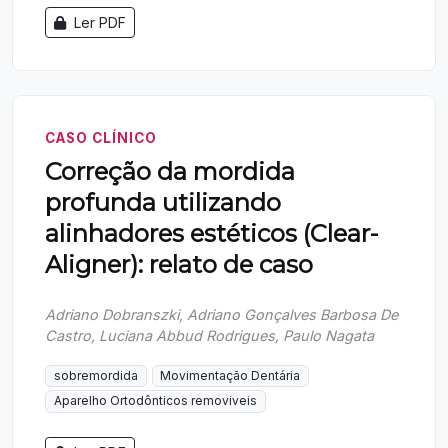
Ler PDF
CASO CLÍNICO
Correção da mordida
profunda utilizando
alinhadores estéticos (Clear-
Aligner): relato de caso
Adriano Dobranszki, Adriano Gonçalves Barbosa De
Castro, Luciana Abbud Rodrigues, Paulo Nagata
sobremordida
Movimentação Dentária
Aparelho Ortodônticos removiveis