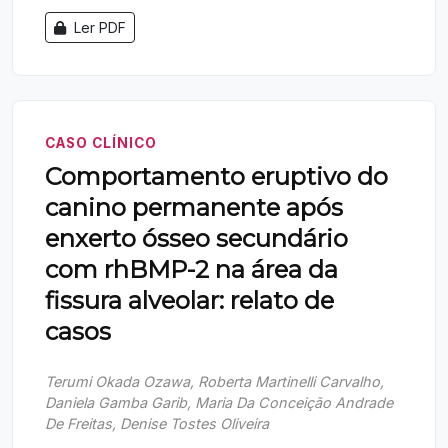
Ler PDF
CASO CLÍNICO
Comportamento eruptivo do
canino permanente após
enxerto ósseo secundário
com rhBMP-2 na área da
fissura alveolar: relato de
casos
Terumi Okada Ozawa, Roberta Martinelli Carvalho,
Daniela Gamba Garib, Maria Da Conceição Andrade
De Freitas, Denise Tostes Oliveira