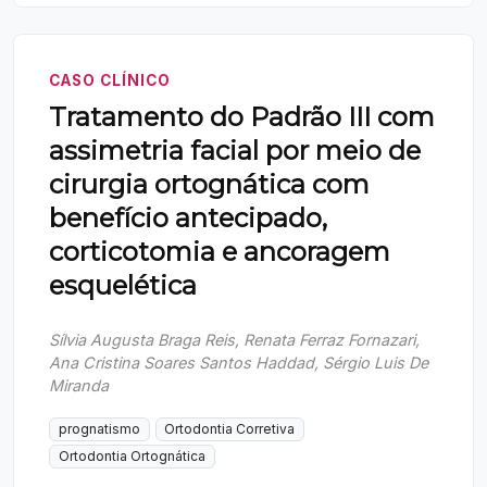
CASO CLÍNICO
Tratamento do Padrão III com
assimetria facial por meio de
cirurgia ortognática com
benefício antecipado,
corticotomia e ancoragem
esquelética
Sílvia Augusta Braga Reis, Renata Ferraz Fornazari,
Ana Cristina Soares Santos Haddad, Sérgio Luis De
Miranda
prognatismo
Ortodontia Corretiva
Ortodontia Ortognática