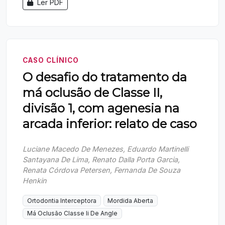
Ler PDF
CASO CLÍNICO
O desafio do tratamento da
má oclusão de Classe II,
divisão 1, com agenesia na
arcada inferior: relato de caso
Luciane Macedo De Menezes, Eduardo Martinelli
Santayana De Lima, Renato Dalla Porta Garcia,
Renata Córdova Petersen, Fernanda De Souza
Henkin
Ortodontia Interceptora
Mordida Aberta
Má Oclusão Classe Ii De Angle