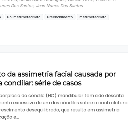
unes Dos Santos, Jean Nunes Dos Santos
a
Polimetilmetacrilato
Preenchimento
metilmetacrilato
 da assimetria facial causada por
a condilar: série de casos
iperplasia do côndilo (HC) mandibular tem sido descrita
ento excessivo de um dos côndilos sobre o contralateral
escimento desequilibrado, que resulta em assimetria
cação e...