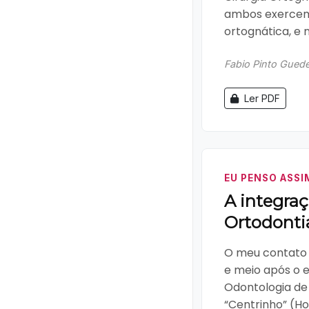
ambos exercem 
ortognática, e n
Fabio Pinto Gued
Ler PDF
EU PENSO ASSI
A integra
Ortodonti
O meu contato i
e meio após o 
Odontologia de 
“Centrinho” (Hos