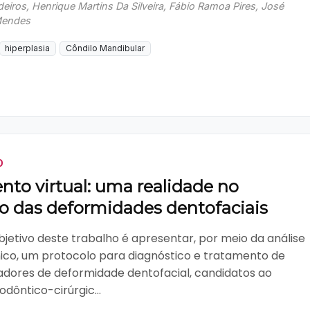
iros, Henrique Martins Da Silveira, Fábio Ramoa Pires, José
Mendes
hiperplasia
Côndilo Mandibular
O
nto virtual: uma realidade no
o das deformidades dentofaciais
bjetivo deste trabalho é apresentar, por meio da análise
nico, um protocolo para diagnóstico e tratamento de
adores de deformidade dentofacial, candidatos ao
dôntico-cirúrgic...