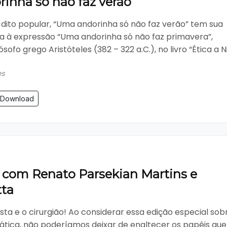
inha só não faz verão
dito popular, “Uma andorinha só não faz verão” tem sua
da à expressão “Uma andorinha só não faz primavera”,
lósofo grego Aristóteles (382 – 322 a.C.), no livro “Ética a Ni.
es
Download
a com Renato Parsekian Martins e
tta
ista e o cirurgião! Ao considerar essa edição especial sob
ática, não poderíamos deixar de enaltecer os papéis que