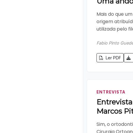
Uma andor
Mais do que um 
origem atribuí
utilizada pelo fi
Fabio Pinto Gued
Ler PDF
ENTREVISTA
Entrevist
Marcos Pi
Sim, o ortodont
Cirurgia Ortogn