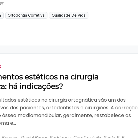
er
a
Ortodontia Corretiva
Qualidade De Vida
O
entos estéticos na cirurgia
a: há indicações?
ultados estéticos na cirurgia ortognática são um dos
tivos dos pacientes, ortodontistas e cirurgiões. A correção
 óssea maxilomandibular, geralmente, restabelece as
ma e...
steves, Daniel Barros Rodrigues, Carolina ávila, Paulo S. F.