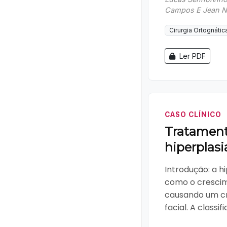
Campos E Jean N
Cirurgia Ortognátic
Ler PDF
CASO CLÍNICO
Tratamento
hiperplasi
Introdução: a h
como o crescim
causando um cr
facial. A classifi