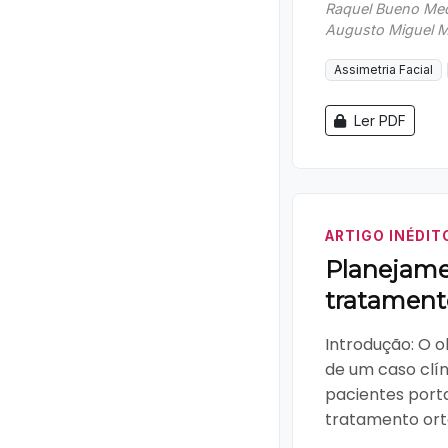
Raquel Bueno Mede
Augusto Miguel 
Assimetria Facial
Ler PDF
ARTIGO INÉDIT
Planejame
tratament
Introdução: O o
de um caso clí
pacientes port
tratamento orto