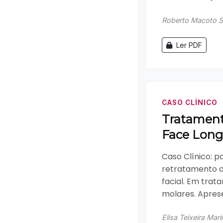
Roberto Macoto 
Ler PDF
CASO CLÍNICO
Tratament
Face Long
Caso Clínico: pa
retratamento o
facial. Em trat
molares. Aprese
Elisa Teixeira Mar