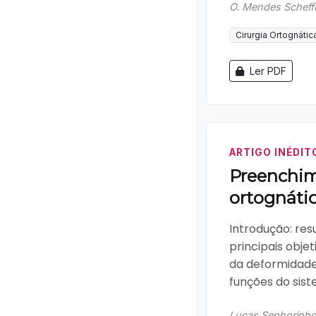
O. Mendes Scheff
Cirurgia Ortognátic
Ler PDF
ARTIGO INÉDIT
Preenchim
ortognátic
Introdução: res
principais obje
da deformidade
funções do siste
Lucas Senhorinho E