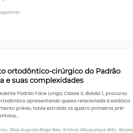
Suguimoto
o ortodôntico-cirúrgico do Padrão
a e suas complexidades
ciente Padrão Face Longa, Classe II, divisão 1, procurou
rtodôntico apresentando queixa relacionada à estética
amento prévio, havia extraído os quatro primeiros pré-
ntava,...
inho, Sílvia Augusta Braga Reis, Antônio Albuquerque Brito, Renata