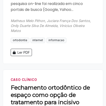
pesquisa on-line foi realizada em cinco
portais de busca (Google, Yahoo...
Matheus Melo Pithon, Juciara França Dos Santos,
Onily Duarte Silva De Almeida, Vinicius Oliveira
Matos
ortodontia
internet
informacao
Ler PDF
CASO CLÍNICO
Fechamento ortodôntico de
espaço como opção de
tratamento para incisivo