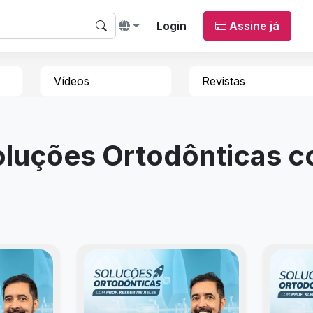
Login
Assine já
Vídeos
Revistas
luções Ortodônticas c