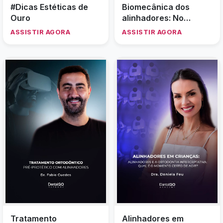
#Dicas Estéticas de
Biomecânica dos
Ouro
alinhadores: No
sentido da correção
ASSISTIR AGORA
ASSISTIR AGORA
das mordidas abertas
Tratamento
Alinhadores em