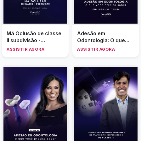
Má Oclusão de classe
Adesão em
II subdivisão -
Odontologia: O que
Henrique Villela
você precisa saber -
ASSISTIR AGORA
ASSISTIR AGORA
Parte 2 - Lisia
Nishimori Tomita