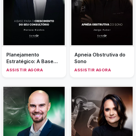
Planejamento
Apneia Obstrutiva do
Estratégico: A Base
Sono
para o Crescimento do
ASSISTIR AGORA
ASSISTIR AGORA
Seu Consultório