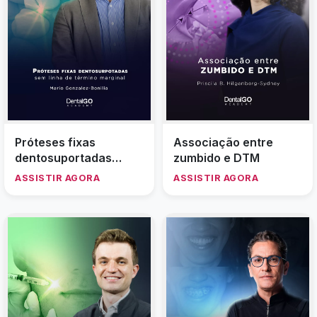
Próteses fixas
Associação entre
dentosuportadas
zumbido e DTM
preparadas sem linha
ASSISTIR AGORA
ASSISTIR AGORA
de término marginal:
uma nova abordagem
para preparo dentário
e gerenciamento de
tecidos moles