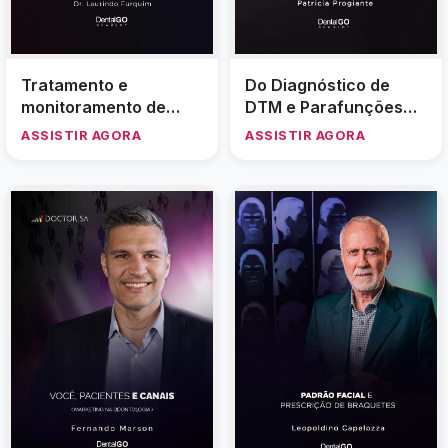
Tratamento e
Do Diagnóstico de
monitoramento de
DTM e Parafunções
paciente com
Assintomáticas Até a
ASSISTIR AGORA
ASSISTIR AGORA
reabsorções dentárias
Conferência Final do
Padrão De
Normalidade