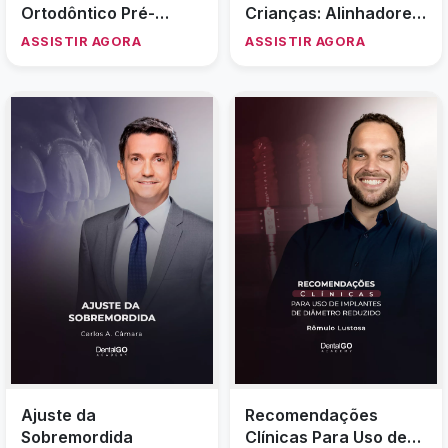
Ortodôntico Pré-
Crianças: Alinhadores
Protético com
e a Ortodontia
ASSISTIR AGORA
ASSISTIR AGORA
Alinhadores
Interceptativa: Qual é
o
momento certo de agir?
Ajuste da
Recomendações
Sobremordida
Clínicas Para Uso de