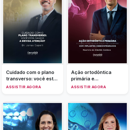
Cuidado com o plano
Ação ortodôntica
transverso: você está
primária e
dando a devida
coadjuvante na
ASSISTIR AGORA
ASSISTIR AGORA
atenção?
reabilitação de
pacientes com
implantes
osseointegrados