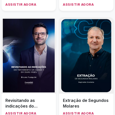
Implantes de
ASSISTIR AGORA
ASSISTIR AGORA
Diâmetro Reduzido
Revisitando as
Extração de Segundos
indicações do
Molares
tratamento da classe II
ASSISTIR AGORA
ASSISTIR AGORA