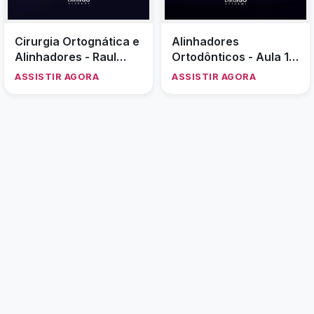
Cirurgia Ortognática e
Alinhadores
Alinhadores - Raul
Ortodônticos - Aula 1 -
Pistorello
Carlos Henrique
ASSISTIR AGORA
ASSISTIR AGORA
Carvalho