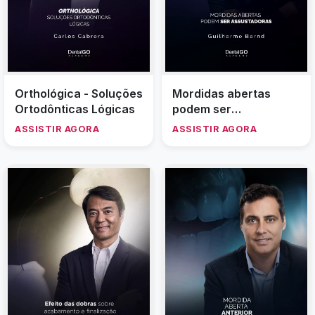
Orthológica - Soluções
Mordidas abertas
Ortodônticas Lógicas
podem ser
assustadoras
ASSISTIR AGORA
ASSISTIR AGORA