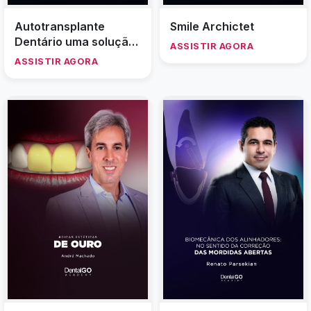
Autotransplante
Smile Archictet
Dentário uma solução
ASSISTIR AGORA
Definitiva para perda
ASSISTIR AGORA
dentária anterior