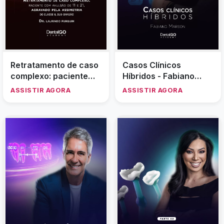
Retratamento de caso
Casos Clínicos
complexo: paciente
Híbridos - Fabiano
com avulsão de 11 e 21,
Marson
ASSISTIR AGORA
ASSISTIR AGORA
agravado pela
assimetria. Classe II,
sub-divisão. - Laurindo
Furquim