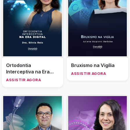
Ortodontia
Bruxismo na Vigília
Interceptiva na Era
ASSISTIR AGORA
Digital - ampliando
ASSISTIR AGORA
possibilidades Profa.
Silvia Reis