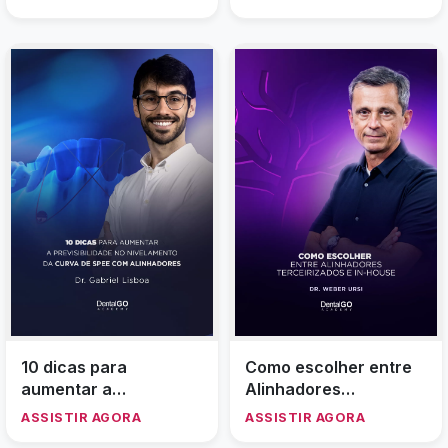
em duas fases
10 dicas para
Como escolher entre
aumentar a
Alinhadores
previsibilidade no
Terceirizados e In-
ASSISTIR AGORA
ASSISTIR AGORA
nivelamento da Curva
House