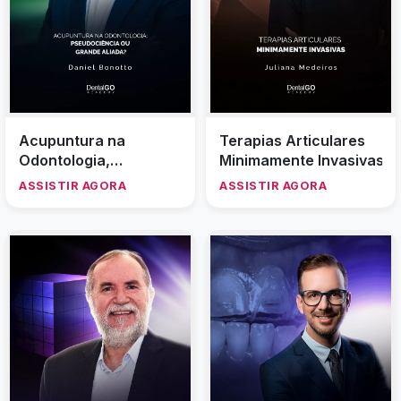
Acupuntura na
Terapias Articulares
Odontologia,
Minimamente Invasivas
pseudociência ou
ASSISTIR AGORA
ASSISTIR AGORA
grande aliada?