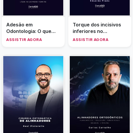
Adesão em
Torque dos incisivos
Odontologia: O que
inferiores no
você precisa saber -
tratamento
ASSISTIR AGORA
ASSISTIR AGORA
Lisia Nishimori Tomita
compensatório da
Classe III - Eduardo
Prado