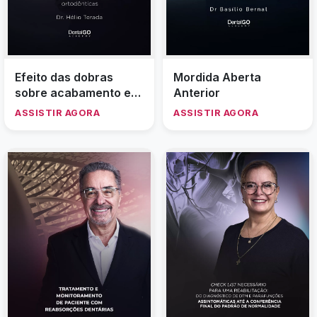
Efeito das dobras
Mordida Aberta
sobre acabamento e
Anterior
finalização ortodônticas
ASSISTIR AGORA
ASSISTIR AGORA