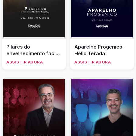
Pilares do
Aparelho Progênico -
envelhecimento facial
Hélio Terada
- Thallita Queiroz
ASSISTIR AGORA
ASSISTIR AGORA