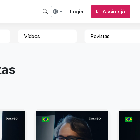
Login
Assine já
Vídeos
Revistas
tas