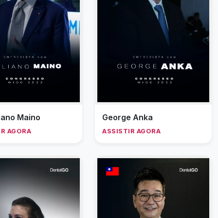
liano Maino
George Anka
IR AGORA
ASSISTIR AGORA