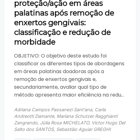
proteção/ação em áreas
palatinas após remoção de
enxertos gengivais:
classificação e redução de
morbidade
OBJETIVO: O objetivo deste estudo foi
classificar os diferentes tipos de abordagens
em áreas palatinas doadoras após a
remoção de enxertos gengivais e,
secundariamente, avaliar qual tipo de
método apresenta maior eficiência na redu...
Adriana Campos Passanezi Sant’ana, Carla
Andreotti Damante, Mariana Schutzer Ragghianti
Zangrando, Júlia Rosa MICHELATO, Victor Hugo Del
Salto dos SANTOS, Sebastião Aguiar GREGHI