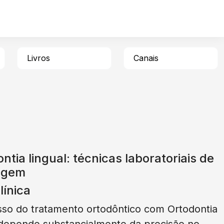
Livros
Canais
ntia lingual: técnicas laboratoriais de
agem
línica
so do tratamento ortodôntico com Ortodontia
 depende substancialmente da precisão no