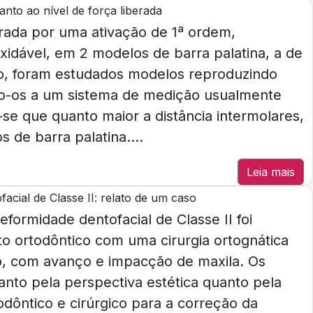
nto ao nível de força liberada
gerada por uma ativação de 1ª ordem,
dável, em 2 modelos de barra palatina, a de
nto, foram estudados modelos reproduzindo
o-os a um sistema de medição usualmente
se que quanto maior a distância intermolares,
 de barra palatina....
Leia mais
acial de Classe II: relato de um caso
ormidade dentofacial de Classe II foi
to ortodôntico com uma cirurgia ortognática
, com avanço e impacção de maxila. Os
anto pela perspectiva estética quanto pela
odôntico e cirúrgico para a correção da