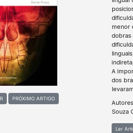
posicio
dificul
menor d
dobras 
dificul
linguai
indiret
A impo
dos bra
levaram
R
PRÓXIMO ARTIGO
Autores:
Souza 
Ler Art