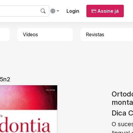
Login
Assine já
Vídeos
Revistas
05n2
Ortodo
mont
Dica C
O suces
lingual